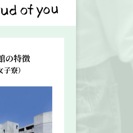
館の特徴
女子寮）