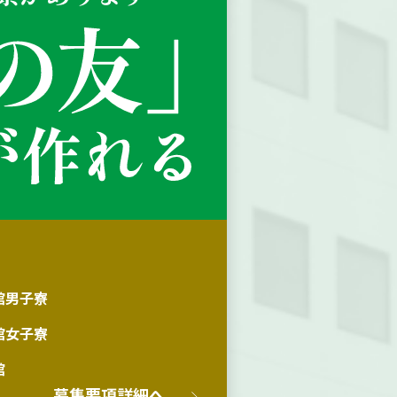
館
男子寮
館
女子寮
館
募集要項詳細へ