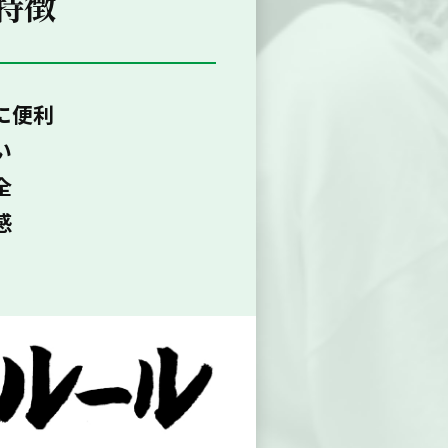
特徴
に便利
い
全
感