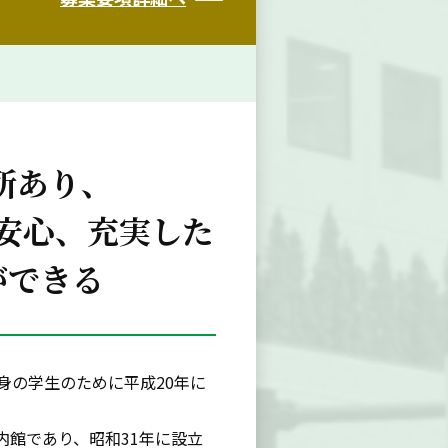
所あり、
安心、充実した
ができる
身の学生のために平成20年に
内館であり、昭和31年に設立